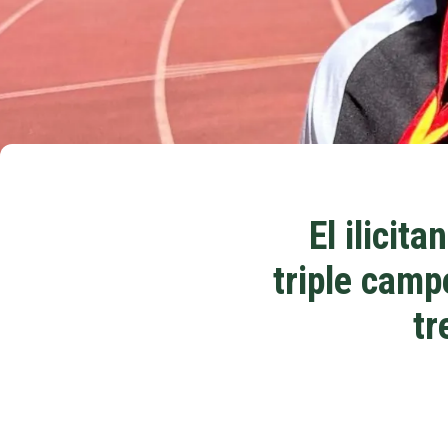
El ilicit
triple cam
tr