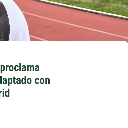
e proclama
daptado con
rid