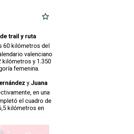
e trail y ruta
s 60 kilómetros del
alendario valenciano
2 kilómetros y 1.350
goría femenina.
Fernández
y
Juana
ctivamente, en una
ompletó el cuadro de
6,5 kilómetros en