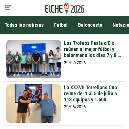
Todas las noticias
Fútbol
Baloncesto
Nataci
Los Trofeos Festa d'Elx
reúnen al mejor fútbol y
balonmano los días 7 y 8 de
agosto y el 4 de septiembre
29/07/2026
La XXXVII Torrellano Cup
reúne del 1 al 5 de julio a
118 equipos y 1.500
deportistas de una decena
29/06/2026
de países