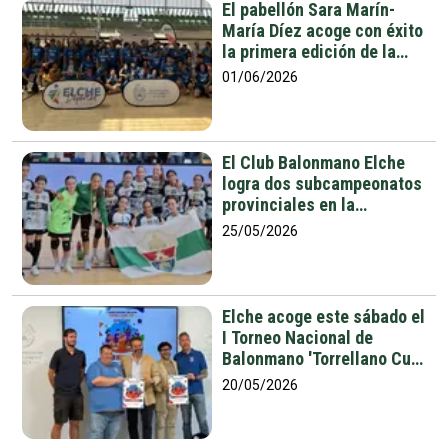
El pabellón Sara Marín-
María Díez acoge con éxito
la primera edición de la
Torrellano Cup Inclusiva de
01/06/2026
balonmano
El Club Balonmano Elche
logra dos subcampeonatos
provinciales en la
categoría alevín
25/05/2026
Elche acoge este sábado el
I Torneo Nacional de
Balonmano 'Torrellano Cup
Inclusivo' con más de 200
20/05/2026
asistentes